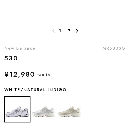
1
7
New Balance
MR530SG
530
¥12,980
tax in
WHITE/NATURAL INDIGO