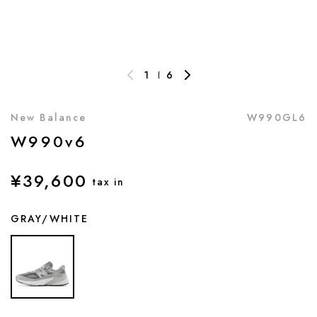
1
6
New Balance
W990GL6
W990v6
¥39,600
tax in
GRAY/WHITE