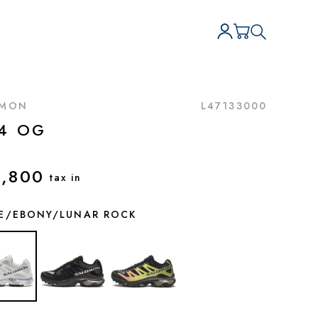
OMON
L47133000
-4 OG
,800
tax in
E/EBONY/LUNAR ROCK