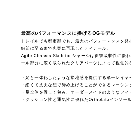
最高のパフォーマンスに捧げるOGモデル
トレイルでも都市部でも、最大のパフォーマンスを発揮
細部に至るまで忠実に再現したディテール。
Agile Chassis Skeletonシャーシは衝撃吸収
ール部分に広く取られたクリアパーツによって視覚的
・足と一体化したような接地感を提供する単一レイヤ
・細くて丈夫な紐で締め上げることができるレーシン
・足全体を優しく包み、オーダーメイドのようなフィット感
・クッション性と通気性に優れたOrthoLiteインソー
STYLE