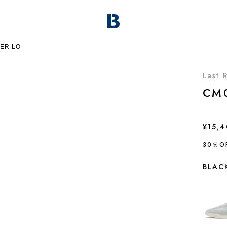
ER LO
Last 
CM
¥15,
30％O
BLAC