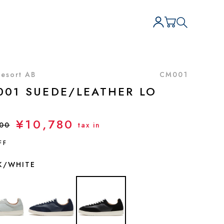
Resort AB
CM001
001 SUEDE/LEATHER LO
¥10,780
400
tax in
FF
K/WHITE