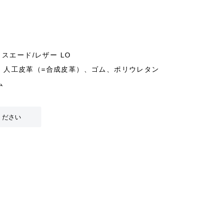
 スエード/レザー LO
、人工皮革（=合成皮革）、ゴム、ポリウレタン
ム
ください