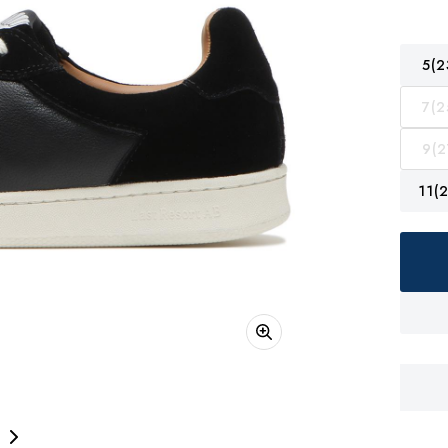
5(2
7(2
9(2
11(