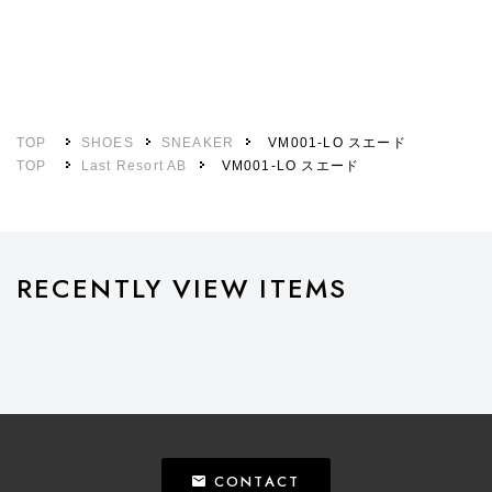
TOP
SHOES
SNEAKER
VM001-LO スエード
TOP
Last Resort AB
VM001-LO スエード
RECENTLY VIEW ITEMS
CONTACT