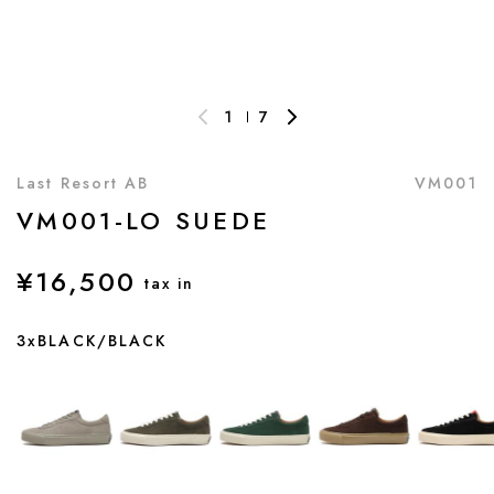
1
7
Last Resort AB
VM001
VM001-LO SUEDE
¥16,500
tax in
3xBLACK/BLACK