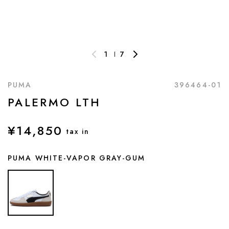
1
7
PUMA
396464-01
PALERMO LTH
¥14,850
tax in
PUMA WHITE-VAPOR GRAY-GUM