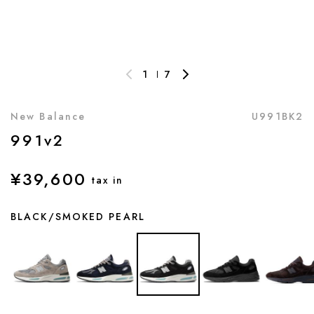
1
7
New Balance
U991BK2
991v2
¥39,600
tax in
BLACK/SMOKED PEARL