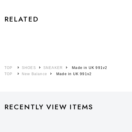
RELATED
TOP
SHOES
SNEAKER
Made in UK 991v2
TOP
New Balance
Made in UK 991v2
RECENTLY VIEW ITEMS