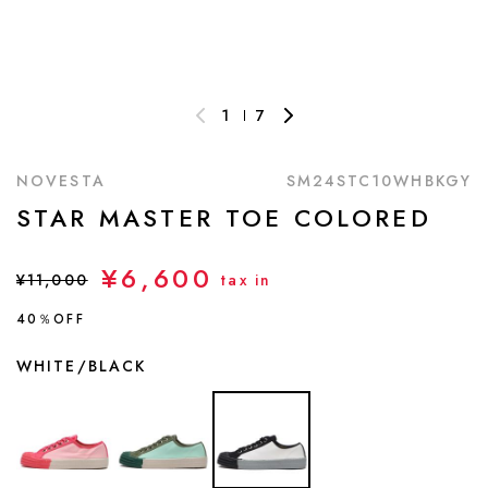
1
7
NOVESTA
SM24STC10WHBKGY
STAR MASTER TOE COLORED
¥6,600
¥11,000
tax in
40％OFF
WHITE/BLACK