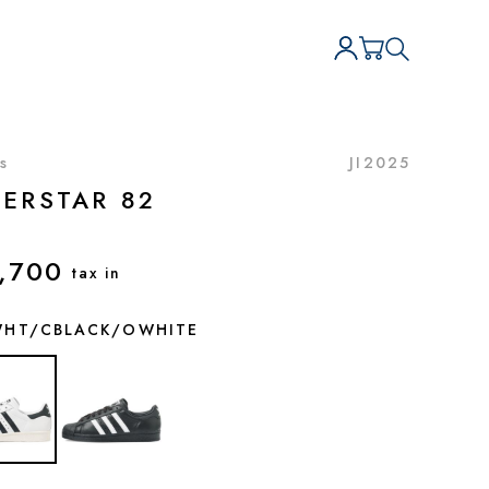
s
JI2025
ERSTAR 82
,700
tax in
HT/CBLACK/OWHITE