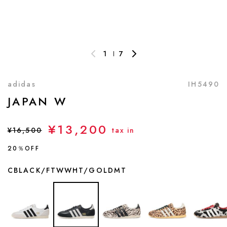
1
7
adidas
IH5490
JAPAN W
¥13,200
¥16,500
tax in
20％OFF
CBLACK/FTWWHT/GOLDMT