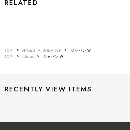
RELATED
TOP
SHOES
SNEAKER
ジャパン W
TOP
adidas
ジャパン W
RECENTLY VIEW ITEMS