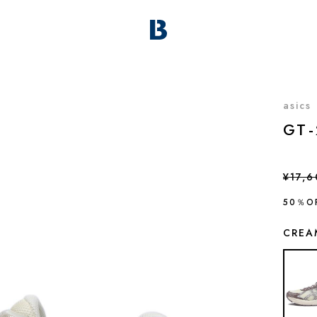
asics
GT-
¥17,6
50％O
CREA