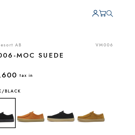
Resort AB
VM006
006-MOC SUEDE
,600
tax in
K/BLACK