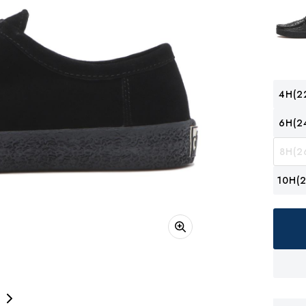
4H(2
6H(2
8H(2
10H(2