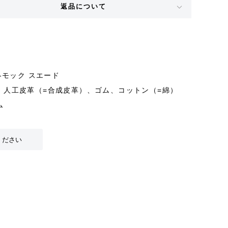
返品について
6-モック スエード
、人工皮革（=合成皮革）、ゴム、コットン（=綿）
ム
ください