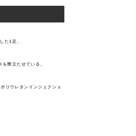
釈した1足。
スを際立たせている。
れたポリウレタンインジェクショ