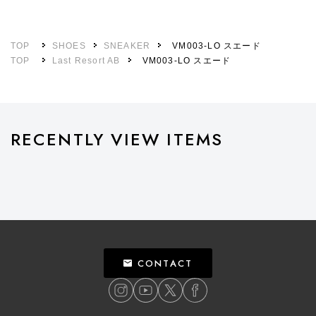
TOP
SHOES
SNEAKER
VM003-LO スエード
TOP
Last Resort AB
VM003-LO スエード
RECENTLY VIEW ITEMS
CONTACT