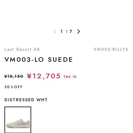
1
7
Last Resort AB
VM003-BILLYS
VM003-LO SUEDE
¥12,705
¥18,150
tax in
30％OFF
DISTRESSED WHT