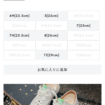
4H(22.5cm)
5(23cm)
5H(23.5cm)
6(24cm)
6H(24.5cm)
7(25cm)
7H(25.5cm)
8(26cm)
8H(26.5cm)
9(27cm)
9H(27.5cm)
10(28cm)
10H(28.5cm)
11(29cm)
12(30cm)
お気に入りに追加