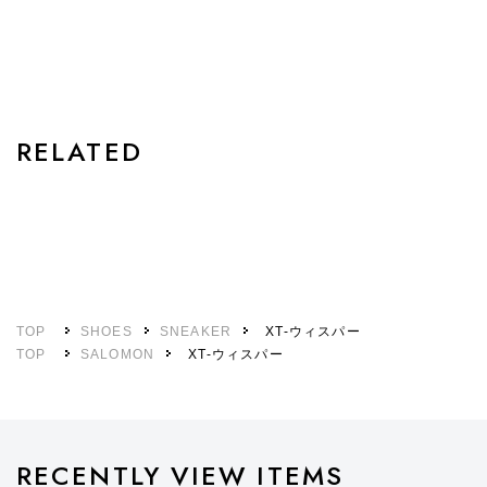
STYLE
RELATED
TOP
SHOES
SNEAKER
XT-ウィスパー
TOP
SALOMON
XT-ウィスパー
RECENTLY VIEW ITEMS