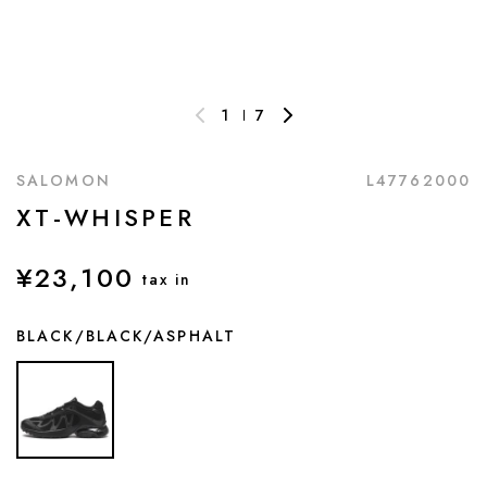
1
7
SALOMON
L47762000
XT-WHISPER
¥23,100
tax in
BLACK/BLACK/ASPHALT