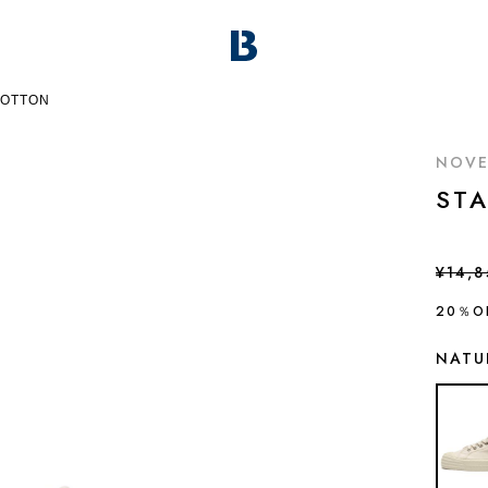
COTTON
NOVE
ST
¥14,8
20％O
NATU