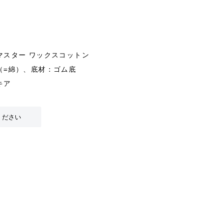
マスター ワックスコットン
（=綿）、底材：ゴム底
キア
ください