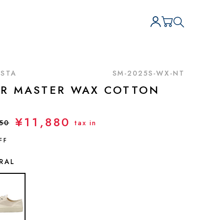
STA
SM-2025S-WX-NT
AR MASTER WAX COTTON
¥11,880
50
tax in
FF
RAL