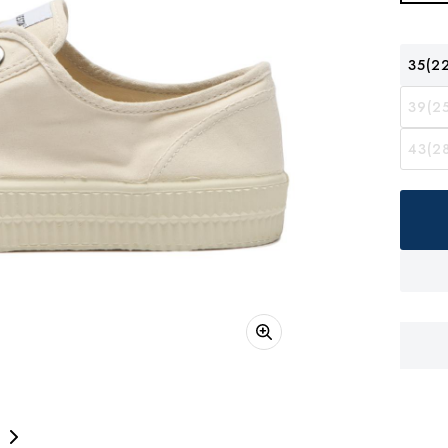
35(22
39(25
43(28