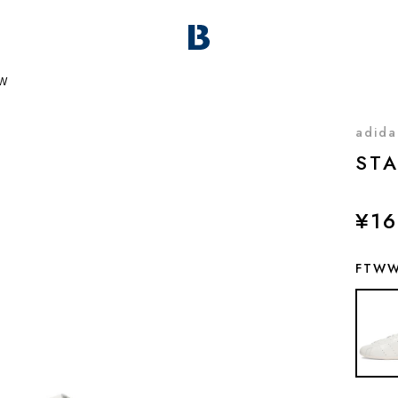
 W
adida
ST
¥16
FTW