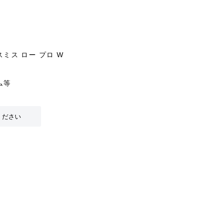
ミス ロー プロ W
ム等
ください