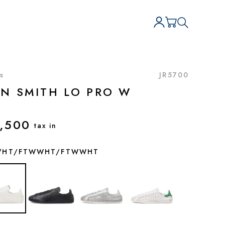
s
JR5700
AN SMITH LO PRO W
,500
tax in
WHT/FTWWHT/FTWWHT