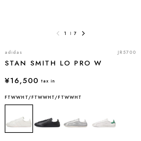
1
7
adidas
JR5700
STAN SMITH LO PRO W
¥16,500
tax in
FTWWHT/FTWWHT/FTWWHT