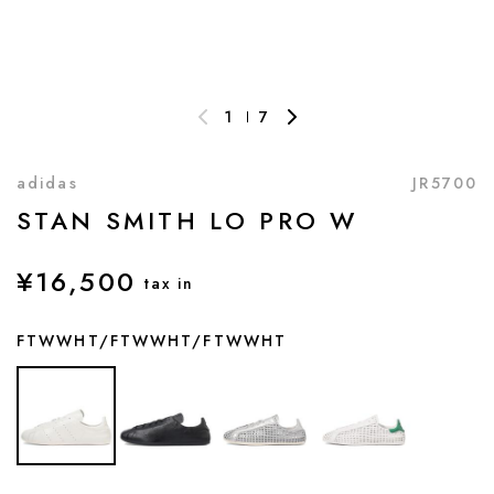
1
7
adidas
JR5700
STAN SMITH LO PRO W
¥16,500
tax in
FTWWHT/FTWWHT/FTWWHT