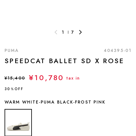
1
7
PUMA
404395-01
SPEEDCAT BALLET SD X ROSE
¥10,780
¥15,400
tax in
30％OFF
WARM WHITE-PUMA BLACK-FROST PINK