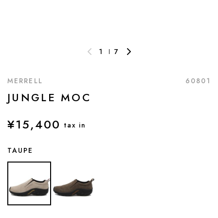
1
7
MERRELL
60801
JUNGLE MOC
¥15,400
tax in
TAUPE