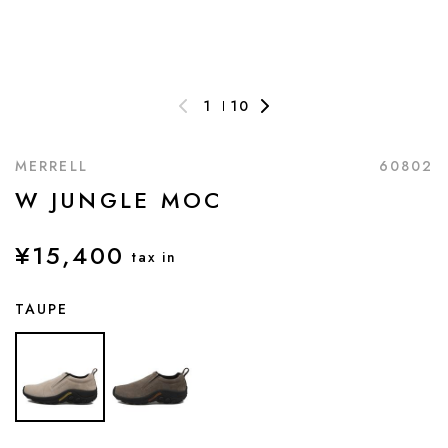
1
10
MERRELL
60802
W JUNGLE MOC
¥15,400
tax in
TAUPE