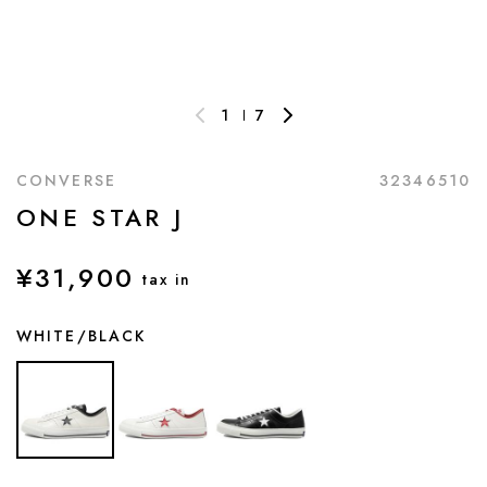
1
7
CONVERSE
32346510
ONE STAR J
¥31,900
tax in
WHITE/BLACK