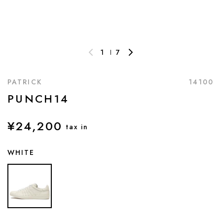
1
7
PATRICK
14100
PUNCH14
¥24,200
tax in
WHITE