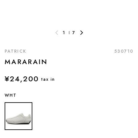
1
7
PATRICK
530710
MARARAIN
¥24,200
tax in
WHT