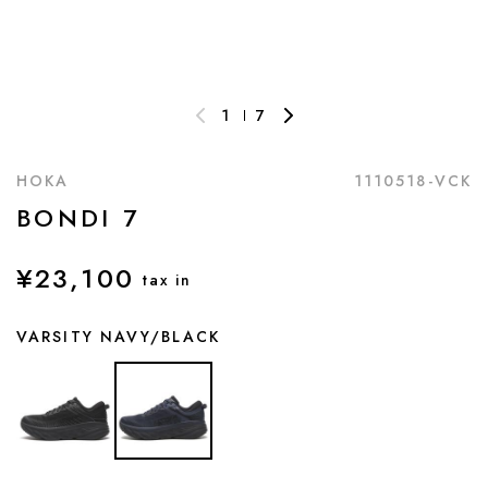
1
7
HOKA
1110518-VCK
BONDI 7
¥23,100
tax in
VARSITY NAVY/BLACK