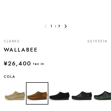
1
7
CLARKS
26155518
WALLABEE
¥26,400
tax in
COLA