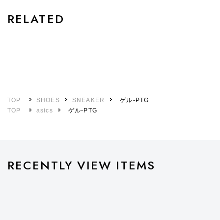
RELATED
TOP
SHOES
SNEAKER
ゲル-PTG
TOP
asics
ゲル-PTG
RECENTLY VIEW ITEMS