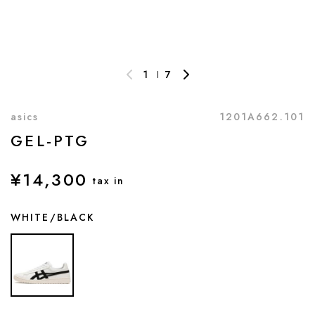
1
7
asics
1201A662.101
GEL-PTG
¥14,300
tax in
WHITE/BLACK