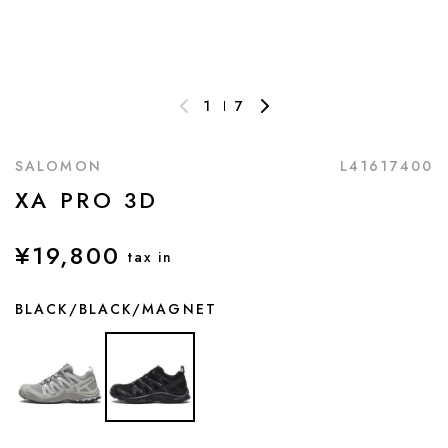
1
7
SALOMON
L41617400
XA PRO 3D
¥19,800
tax in
BLACK/BLACK/MAGNET