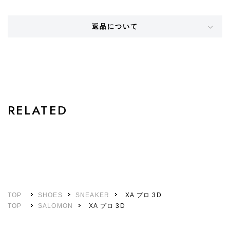
返品について
STYLE
RELATED
TOP
SHOES
SNEAKER
XA プロ 3D
TOP
SALOMON
XA プロ 3D