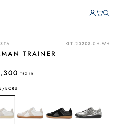
STA
GT-2020S-CH-WH
RMAN TRAINER
,300
tax in
E/ECRU