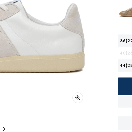
36(22
40(26
44(28