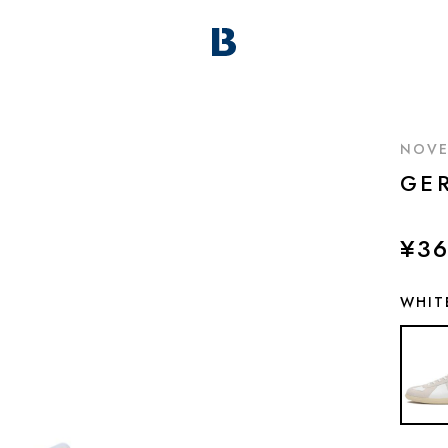
NOVE
GE
¥36
WHIT