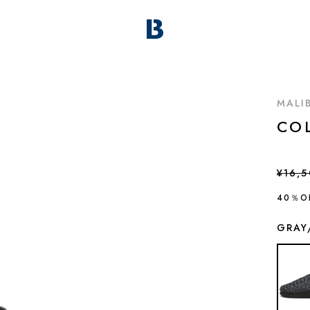
MALI
CO
¥16,
40％O
GRAY