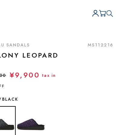
BU SANDALS
MS112216
LONY LEOPARD
¥9,900
500
tax in
FF
/BLACK