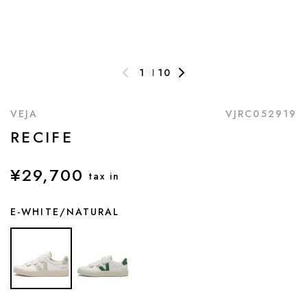
1
10
VEJA
VJRC052919
RECIFE
¥29,700
tax in
E-WHITE/NATURAL