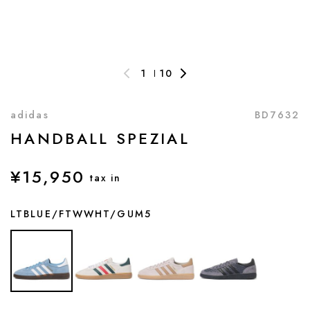
1
10
adidas
BD7632
HANDBALL SPEZIAL
¥15,950
tax in
LTBLUE/FTWWHT/GUM5