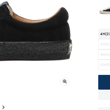
4H(2
6H(2
8H(2
10H(