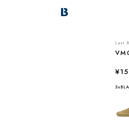
Last 
VM
¥15
3xBL