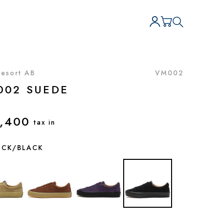
Resort AB
VM002
002 SUEDE
,400
tax in
ACK/BLACK