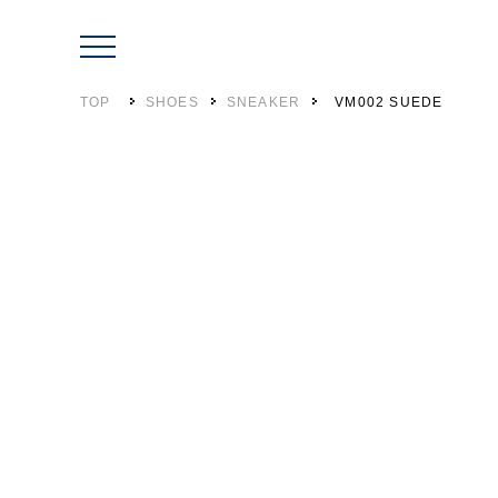
TOP
SHOES
SNEAKER
VM002 SUEDE