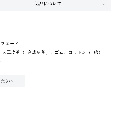
返品について
2 スエード
、人工皮革（=合成皮革）、ゴム、コットン（=綿）
ム
ください