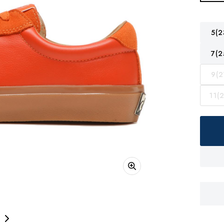
5(2
7(2
9(2
11(