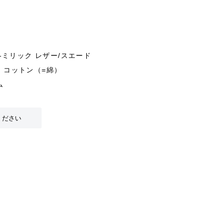
4-ミリック レザー/スエード
、コットン（=綿）
ム
ください