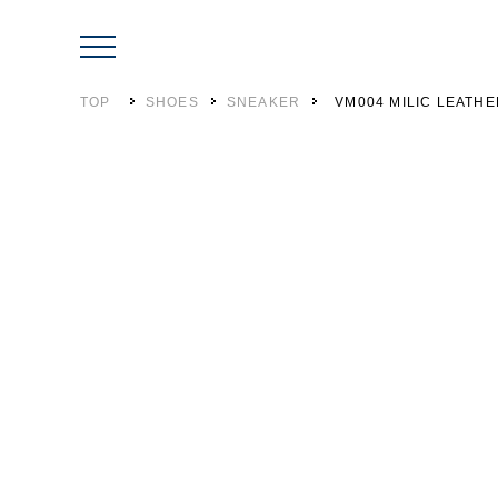
TOP
SHOES
SNEAKER
VM004 MILIC LEATH