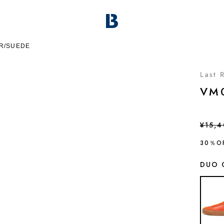
ER/SUEDE
Last 
VM
¥15,
30％O
DUO 