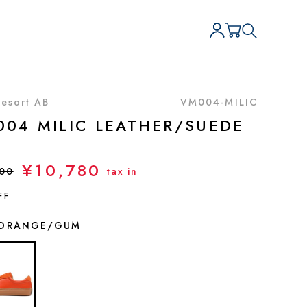
Resort AB
VM004-MILIC
004 MILIC LEATHER/SUEDE
¥10,780
400
tax in
FF
ORANGE/GUM