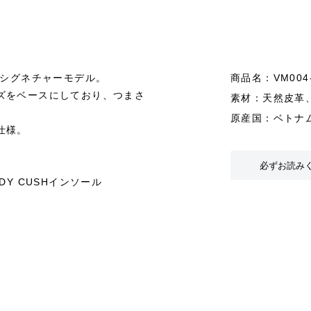
クのシグネチャーモデル。
商品名：VM00
ズをベースにしており、つまさ
素材：天然皮革
原産国：ベトナ
仕様。
必ずお読み
Y CUSHインソール