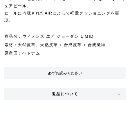
をアピール。
ヒールに内蔵されたAIRによって軽量クッショニングを実
現。
商品名：ウィメンズ エア ジョーダン 1 MID
素材：天然皮革、天然皮革 + 合成皮革 + 合成繊維
原産国：ベトナム
必ずお読みください
返品について
STYLE