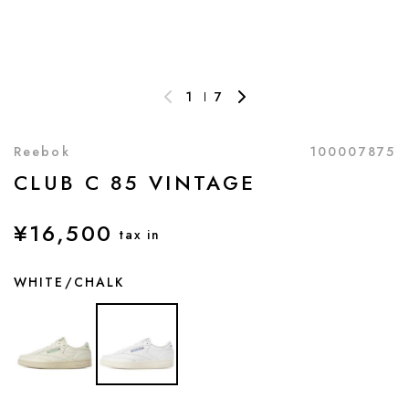
1
7
Reebok
100007875
CLUB C 85 VINTAGE
¥16,500
tax in
WHITE/CHALK