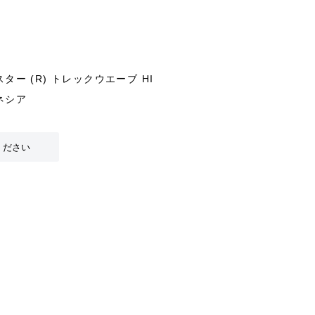
ー (R) トレックウエーブ HI
ネシア
ください