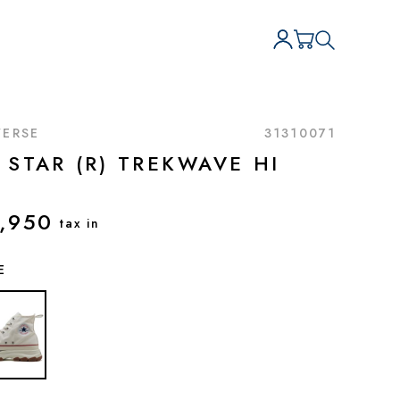
ERSE
31310071
 STAR (R) TREKWAVE HI
,950
tax in
E