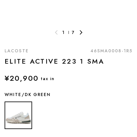
1
7
LACOSTE
46SMA0008-1R5
ELITE ACTIVE 223 1 SMA
¥20,900
tax in
WHITE/DK GREEN