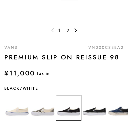
1
7
VANS
VN000CSEBA2
PREMIUM SLIP-ON REISSUE 98
¥11,000
tax in
BLACK/WHITE