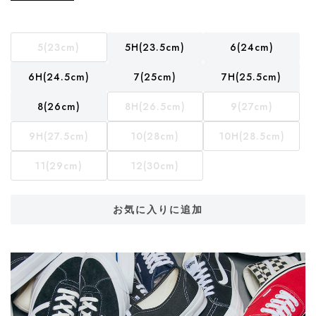
5(23cm)
5H(23.5cm)
6(24cm)
6H(24.5cm)
7(25cm)
7H(25.5cm)
8(26cm)
8H(26.5cm)
9(27cm)
9H(27.5cm)
10(28cm)
10H(28.5cm)
11(29cm)
12(30cm)
お気に入りに追加