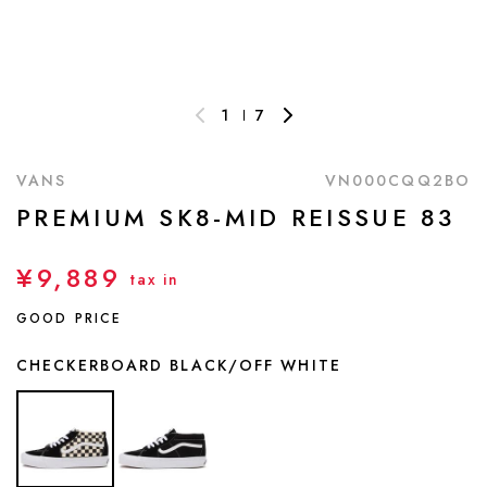
1
7
VANS
VN000CQQ2BO
PREMIUM SK8-MID REISSUE 83
¥9,889
tax in
GOOD PRICE
CHECKERBOARD BLACK/OFF WHITE