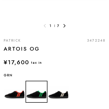
1
7
PATRICK
3472248
ARTOIS OG
¥17,600
tax in
GRN