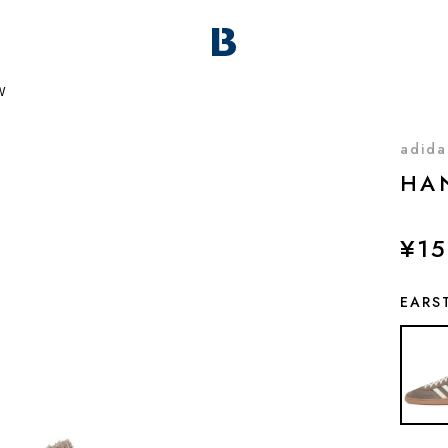
W
adida
HA
¥15
EARS