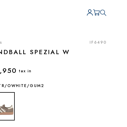
s
IF6490
NDBALL SPEZIAL W
,950
tax in
TR/OWHITE/GUM2