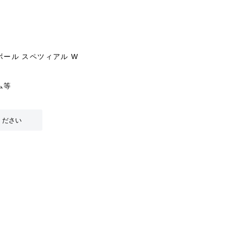
ール スペツィアル W
ム等
ください