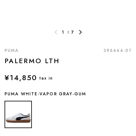
1
7
PUMA
396464-01
PALERMO LTH
¥14,850
tax in
PUMA WHITE-VAPOR GRAY-GUM