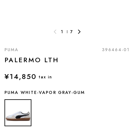
1
7
PUMA
396464-01
PALERMO LTH
¥14,850
tax in
PUMA WHITE-VAPOR GRAY-GUM