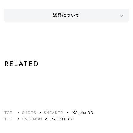
返品について
STYLE
RELATED
TOP
SHOES
SNEAKER
XA プロ 3D
TOP
SALOMON
XA プロ 3D