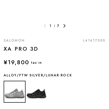
1
7
SALOMON
L41617500
XA PRO 3D
¥19,800
tax in
ALLOY/FTW SILVER/LUNAR ROCK