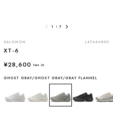
1
7
SALOMON
L47444800
XT-6
¥28,600
tax in
GHOST GRAY/GHOST GRAY/GRAY FLANNEL