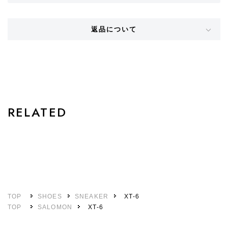
返品について
STYLE
RELATED
TOP
SHOES
SNEAKER
XT-6
TOP
SALOMON
XT-6