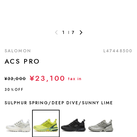
1
7
SALOMON
L47448500
ACS PRO
¥23,100
¥33,000
tax in
30％OFF
SULPHUR SPRING/DEEP DIVE/SUNNY LIME