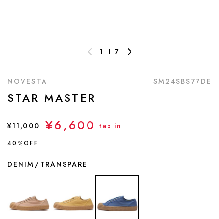
1
7
NOVESTA
SM24SBS77DE
STAR MASTER
¥6,600
¥11,000
tax in
40％OFF
DENIM/TRANSPARE