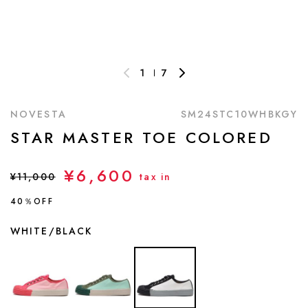
1
7
NOVESTA
SM24STC10WHBKGY
STAR MASTER TOE COLORED
¥6,600
¥11,000
tax in
40％OFF
WHITE/BLACK