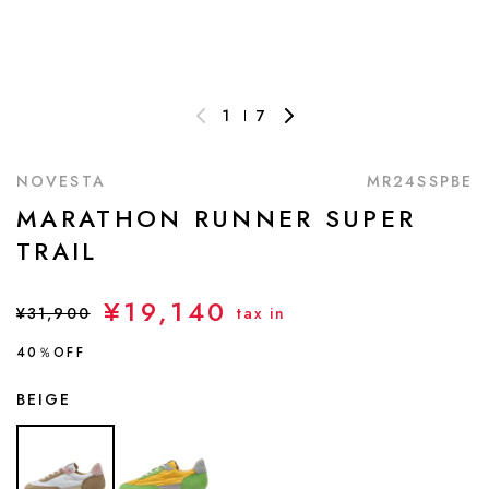
1
7
NOVESTA
MR24SSPBE
MARATHON RUNNER SUPER
TRAIL
¥19,140
¥31,900
tax in
40％OFF
BEIGE